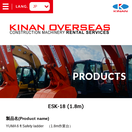
PRODUCTS
ESK-18 (1.8m)
製品名(Product name)
YUMA 6 ft Safety ladder （1.8m作業台）