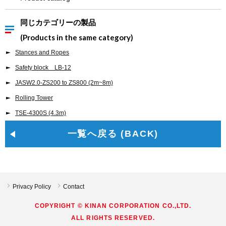
同じカテゴリーの製品
(Products in the same category)
Stances and Ropes
Safety block LB-12
JASW2.0-ZS200 to ZS800 (2m~8m)
Rolling Tower
TSE-4300S (4.3m)
一覧へ戻る (BACK)
Privacy Policy
Contact
COPYRIGHT © KINAN CORPORATION CO.,LTD.
ALL RIGHTS RESERVED.