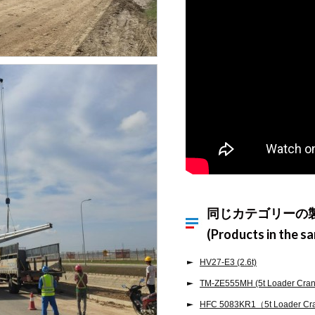
同じカテゴリーの
(Products in the s
HV27-E3 (2.6t)
TM-ZE555MH (5t Loader Cran
HFC 5083KR1（5t Loader Cr