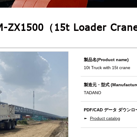
M-ZX1500（15t Loader Crane
製品名(Product name)
10t Truck with 15t crane
製造元・型式 (Manufacture
TADANO
PDF/CAD データ ダウンロード
Product catalog