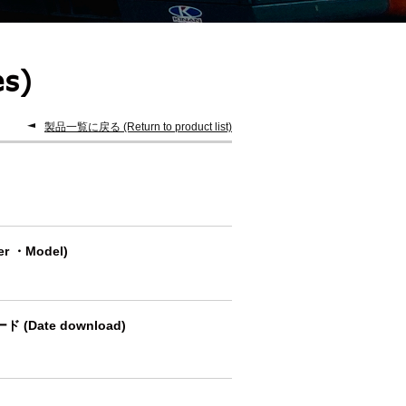
s)
製品一覧に戻る (Return to product list)
r ・Model)
 (Date download)