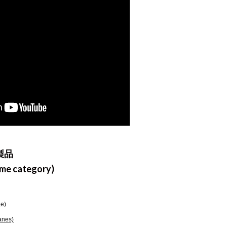
製品
ame category)
e)
anes)