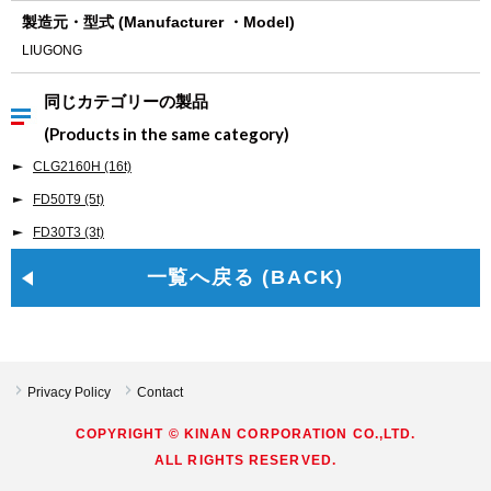
製造元・型式 (Manufacturer ・Model)
LIUGONG
同じカテゴリーの製品
(Products in the same category)
CLG2160H (16t)
FD50T9 (5t)
FD30T3 (3t)
一覧へ戻る (BACK)
Privacy Policy
Contact
COPYRIGHT © KINAN CORPORATION CO.,LTD.
ALL RIGHTS RESERVED.