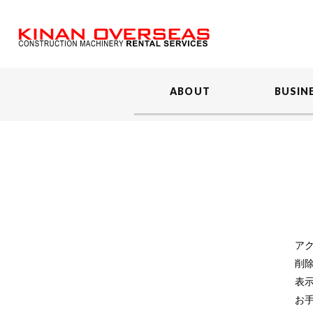
ABOUT
BUSIN
ア
削
表
お