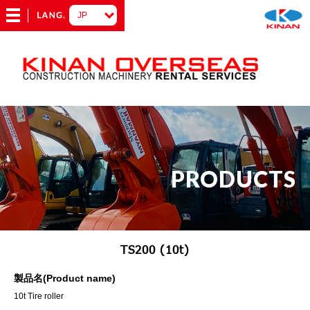
PRODUCTS
TS200 (10t)
製品名(Product name)
10t Tire roller