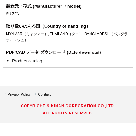
製造元・型式 (Manufacturer ・Model)
SUIZEN
取り扱いのある国（Country of handling）
MYNMAR（ミャンマー）, THAILAND（タイ）, BANGLADESH（バングラ
ディッシュ）
PDF/CAD データ ダウンロード (Date download)
Product catalog
Privacy Policy
Contact
COPYRIGHT © KINAN CORPORATION CO.,LTD.
ALL RIGHTS RESERVED.